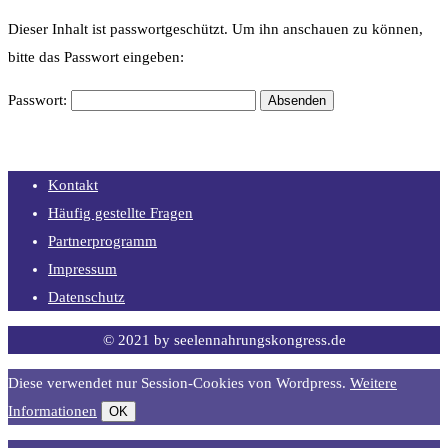
Dieser Inhalt ist passwortgeschützt. Um ihn anschauen zu können,
bitte das Passwort eingeben:
Passwort:
Kontakt
Häufig gestellte Fragen
Partnerprogramm
Impressum
Datenschutz
© 2021 by seelennahrungskongress.de
Diese verwendet nur Session-Cookies von Wordpress.
Weitere
Informationen
OK