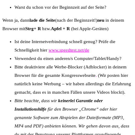
Warst du schon vor der Beginnzeit auf der Seite?
Wenn ja, dann
lade die Seite
(nach der Beginnzeit!)
neu
in deinem
Browser mit
Strg+ R
bzw.
Apfel + R
(bei Apple-Geräten)
Ist deine Internetverbindung schnell genug? Prüfe die
Schnelligkeit hier
www.speedtest.net/de
Verwendest du einen anderen/s Computer/Tablet/Handy?
Bitte deaktiviere alle Werbe-Blocker (Adblocker) in deinem
Browser für die gesamte Kongresswebseite
.
(Wir posten hier
natürlich keine Werbung – wir haben allerdings die Erfahrung
gemacht, dass es in manchen Fällen unsere Videos blockt).
Bitte beachte, dass wir
keinerlei Garantie oder
Installationshilfe
für den Browser „Chrome“ oder hier
genannte Software zum Abspielen der Dateiformate (MP3,
MP4 und PDF) anbieten können. Wir gehen davon aus, dass
du mit der Benutzung unserer Plattformen grundlegende